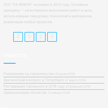
ООО "СК ИНКОН" основано в 2010 году. Основные
принципы — качественное выполнение работ в срок,
использование передовых технологий и материалов,
реализация любых проектов.
Новости
Разрешение на строительство
20 июля 2018
Арктический конгресс в Петербурге
07 марта 2018
Реставрация Смольного в 2018 году
23 февраля 2018
Шумоизоляция объектов
12 января 2018