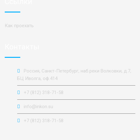
Ссылки
Как проехать
Контакты
Россия, Санкт-Петербург, наб.реки Волковки, д.7,
БЦ Иволга, оф.414
+7 (812) 318-71-58
info@inkon.su
+7 (812) 318-71-58