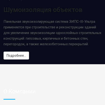
Шумоизоляция объектов
Панельная звукоизолирующая система ЗИПС-III-Ультра
применяется при строительстве и реконструкции зданий
для увеличения звукоизоляции однослойных строительных
конструкций: гипсовых, кирпичных и бетонных стен,
перегородок, а также железобетонных перекрытий.
Подробнее...
О Компании